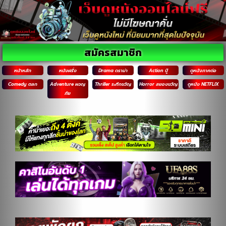
สมัครสมาชิก
หน้าหลัก
หนังฝรั่ง
Drama ดราม่า
Action บู๊
ดูหนังภาคต่อ
Comedy ตลก
Adventure ผจญ
Thriller ระทึกขวัญ
Horror สยองขวัญ
ดูหนัง NETFLIX
ภัย