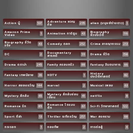
Adventure ผจญ
Action บู๊
537
295
alien (มนุษย์ต่างดาว)
1
ภัย
Amazon Prime
Biography
1
Animation การ์ตูน
43
116
Video
ชีวประวัติ
Biography ชีวิต
43
Comedy ตลก
252
Crime อาชญากรรม
213
จริง
Documentary
DC
2
59
Drama ชีวิต
158
สารคดี
Drama ดราม่า
245
Family ครอบครัว
88
Fantasy จินตนาการ
66
History
Fantasy เทพนิยาย
36
HDTV
1
82
ประวัติศาสตร์
Horror สยองขวัญ
144
marvel
2
Musical เพลง
63
Mystery ลึกลับซ่อน
Mystery ลึกลับ
65
41
netflix
8
เงื่อน
Romance โรแมน
Romance รัก
89
67
Sci-Fi วิทยาศาสตร์
122
ติก
Sport กีฬา
13
Thriller ระทึกขวัญ
257
War สงคราม
68
กระรอก
1
กองทัพ
2
การต่อสู้
4