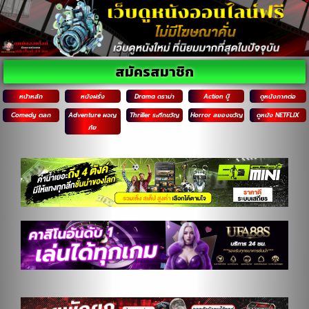
สมัครสมาชิก
หน้าหลัก
หนังฝรั่ง
Drama ดราม่า
Action บู๊
ดูหนังภาคต่อ
Comedy ตลก
Adventure ผจญ
Thriller ระทึกขวัญ
Horror สยองขวัญ
ดูหนัง NETFLIX
ภัย