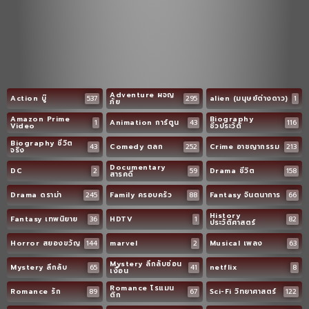
Adventure ผจญ
Action บู๊
537
295
alien (มนุษย์ต่างดาว)
1
ภัย
Amazon Prime
Biography
1
Animation การ์ตูน
43
116
Video
ชีวประวัติ
Biography ชีวิต
43
Comedy ตลก
252
Crime อาชญากรรม
213
จริง
Documentary
DC
2
59
Drama ชีวิต
158
สารคดี
Drama ดราม่า
245
Family ครอบครัว
88
Fantasy จินตนาการ
66
History
Fantasy เทพนิยาย
36
HDTV
1
82
ประวัติศาสตร์
Horror สยองขวัญ
144
marvel
2
Musical เพลง
63
Mystery ลึกลับซ่อน
Mystery ลึกลับ
65
41
netflix
8
เงื่อน
Romance โรแมน
Romance รัก
89
67
Sci-Fi วิทยาศาสตร์
122
ติก