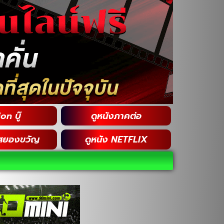
on บู๊
ดูหนังภาคต่อ
สยองขวัญ
ดูหนัง NETFLIX