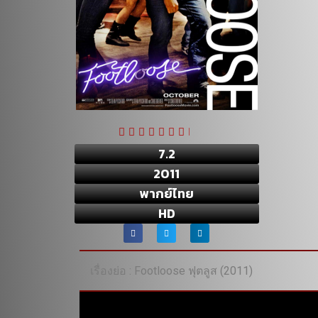
7.2
2011
พากย์ไทย
HD
เรื่องย่อ : Footloose ฟุตลูส (2011)