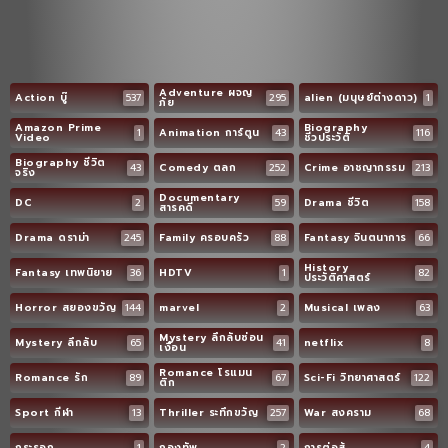
Adventure ผจญ
Action บู๊
537
295
alien (มนุษย์ต่างดาว)
1
ภัย
Amazon Prime
Biography
1
Animation การ์ตูน
43
116
Video
ชีวประวัติ
Biography ชีวิต
43
Comedy ตลก
252
Crime อาชญากรรม
213
จริง
Documentary
DC
2
59
Drama ชีวิต
158
สารคดี
Drama ดราม่า
245
Family ครอบครัว
88
Fantasy จินตนาการ
66
History
Fantasy เทพนิยาย
36
HDTV
1
82
ประวัติศาสตร์
Horror สยองขวัญ
144
marvel
2
Musical เพลง
63
Mystery ลึกลับซ่อน
Mystery ลึกลับ
65
41
netflix
8
เงื่อน
Romance โรแมน
Romance รัก
89
67
Sci-Fi วิทยาศาสตร์
122
ติก
Sport กีฬา
13
Thriller ระทึกขวัญ
257
War สงคราม
68
กระรอก
1
กองทัพ
2
การต่อสู้
4