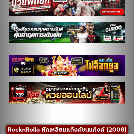
RocknRolla หักเหลี่ยมแก๊งค์ชนแก๊งค์ (2008)