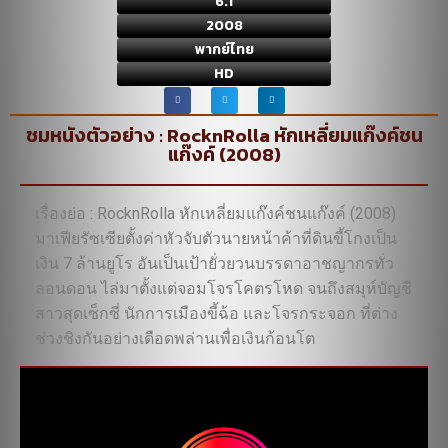
6.1
2008
พากย์ไทย
HD
ชมหนังตัวอย่าง : RocknRolla หักเหลี่ยมแก๊งค์ชน
แก๊งค์ (2008)
เรื่องย่อ : RocknRolla หักเหลี่ยมแก๊งค์ชนแก๊งค์ (2008)
มาเฟียรัซเซียตั้งค่าหัวจับตัวนายหน้าค้าที่ดินขี้โกงเป็น
เงิน 7 ล้านยูโร อันเป็นเป้ายั่วยวนบรรดาอาชญากรทั่ว
ลอนดอน ไล่มาตั้งแต่จอมโจรโคตรโหด จนถึงสมุห์บัญชี
สาวสุดเซ็กซี่ นักการเมืองขี้ฉ้อ และโจรกระจอก ที่ต่าง
ช่วงชิงกันอย่างเดือดพล่านเพื่อเงินก้อนโต