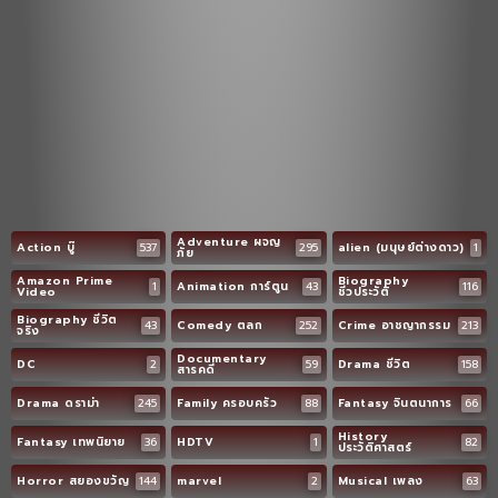
Adventure ผจญ
Action บู๊
537
295
alien (มนุษย์ต่างดาว)
1
ภัย
Amazon Prime
Biography
1
Animation การ์ตูน
43
116
Video
ชีวประวัติ
Biography ชีวิต
43
Comedy ตลก
252
Crime อาชญากรรม
213
จริง
Documentary
DC
2
59
Drama ชีวิต
158
สารคดี
Drama ดราม่า
245
Family ครอบครัว
88
Fantasy จินตนาการ
66
History
Fantasy เทพนิยาย
36
HDTV
1
82
ประวัติศาสตร์
Horror สยองขวัญ
144
marvel
2
Musical เพลง
63