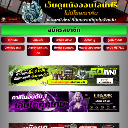
สมัครสมาชิก
หน้าหลัก
หนังฝรั่ง
Drama ดราม่า
Action บู๊
ดูหนังภาคต่อ
Comedy ตลก
Adventure ผจญ
Thriller ระทึกขวัญ
Horror สยองขวัญ
ดูหนัง NETFLIX
ภัย