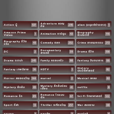
Adventure ผจญ
Action บู๊
537
295
alien (มนุษย์ต่างดาว)
1
ภัย
Amazon Prime
Biography
1
Animation การ์ตูน
43
116
Video
ชีวประวัติ
Biography ชีวิต
43
Comedy ตลก
252
Crime อาชญากรรม
213
จริง
Documentary
DC
2
59
Drama ชีวิต
158
สารคดี
Drama ดราม่า
245
Family ครอบครัว
88
Fantasy จินตนาการ
66
History
Fantasy เทพนิยาย
36
HDTV
1
82
ประวัติศาสตร์
Horror สยองขวัญ
144
marvel
2
Musical เพลง
63
Mystery ลึกลับซ่อน
Mystery ลึกลับ
65
41
netflix
8
เงื่อน
Romance โรแมน
Romance รัก
89
67
Sci-Fi วิทยาศาสตร์
122
ติก
Sport กีฬา
13
Thriller ระทึกขวัญ
257
War สงคราม
68
กระรอก
1
กองทัพ
2
การต่อสู้
4