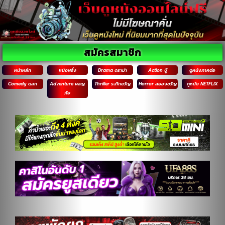
สมัครสมาชิก
หน้าหลัก
หนังฝรั่ง
Drama ดราม่า
Action บู๊
ดูหนังภาคต่อ
Comedy ตลก
Adventure ผจญ
Thriller ระทึกขวัญ
Horror สยองขวัญ
ดูหนัง NETFLIX
ภัย