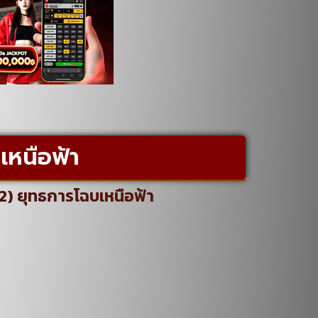
เหนือฟ้า
12) ยุทธการโฉบเหนือฟ้า