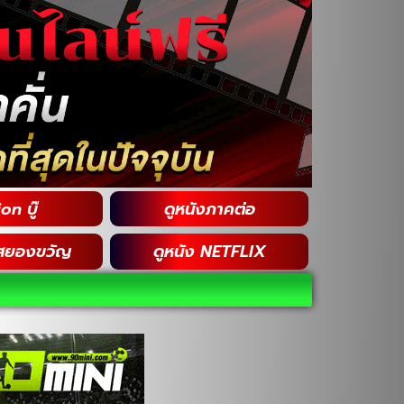
on บู๊
ดูหนังภาคต่อ
สยองขวัญ
ดูหนัง NETFLIX