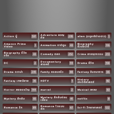
Adventure ผจญ
Action บู๊
537
295
alien (มนุษย์ต่างดาว)
1
ภัย
Amazon Prime
Biography
1
Animation การ์ตูน
43
116
Video
ชีวประวัติ
Biography ชีวิต
43
Comedy ตลก
252
Crime อาชญากรรม
213
จริง
Documentary
DC
2
59
Drama ชีวิต
158
สารคดี
Drama ดราม่า
245
Family ครอบครัว
88
Fantasy จินตนาการ
66
History
Fantasy เทพนิยาย
36
HDTV
1
82
ประวัติศาสตร์
Horror สยองขวัญ
144
marvel
2
Musical เพลง
63
Mystery ลึกลับซ่อน
Mystery ลึกลับ
65
41
netflix
8
เงื่อน
Romance โรแมน
Romance รัก
89
67
Sci-Fi วิทยาศาสตร์
122
ติก