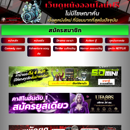
สมัครสมาชิก
หน้าหลัก
หนังฝรั่ง
Drama ดราม่า
Action บู๊
ดูหนังภาคต่อ
Comedy ตลก
Adventure ผจญ
Thriller ระทึกขวัญ
Horror สยองขวัญ
ดูหนัง NETFLIX
ภัย